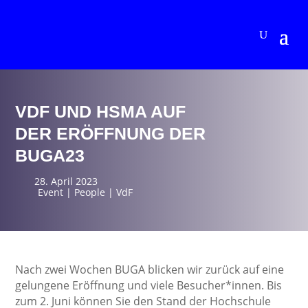
VDF UND HSMA AUF
DER ERÖFFNUNG DER
BUGA23
28. April 2023
Event
|
People
|
VdF
Nach zwei Wochen BUGA blicken wir zurück auf eine
gelungene Eröffnung und viele Besucher*innen. Bis
zum 2. Juni können Sie den Stand der Hochschule