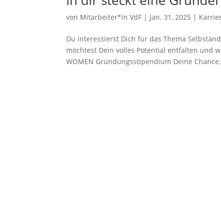
In dir steckt eine Gründer
von
Mitarbeiter*in VdF
|
Jan. 31, 2025
|
Karrie
Du interessierst Dich für das Thema Selbständi
möchtest Dein volles Potential entfalten und w
WOMEN Gründungsstipendium Deine Chance,.