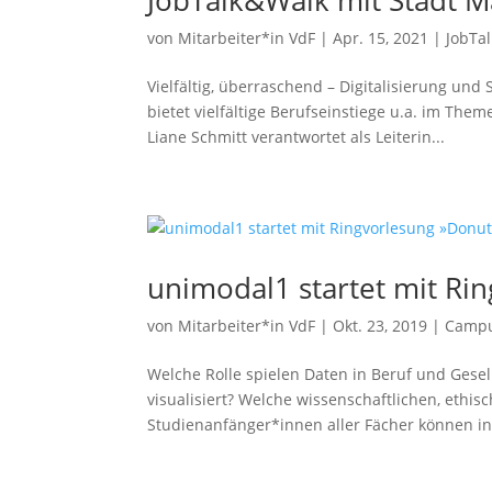
JobTalk&Walk mit Stadt 
von
Mitarbeiter*in VdF
|
Apr. 15, 2021
|
JobTa
Vielfältig, überraschend – Digitalisierung un
bietet vielfältige Berufseinstiege u.a. im The
Liane Schmitt verantwortet als Leiterin...
unimodal1 startet mit Rin
von
Mitarbeiter*in VdF
|
Okt. 23, 2019
|
Camp
Welche Rolle spielen Daten in Beruf und Gesel
visualisiert? Welche wissenschaftlichen, ethi
Studienanfänger*innen aller Fächer können in 