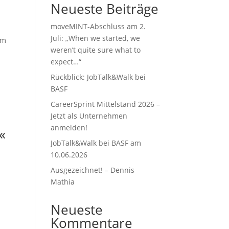
Neueste Beiträge
moveMINT-Abschluss am 2.
Juli: „When we started, we
im
weren’t quite sure what to
expect…“
Rückblick: JobTalk&Walk bei
BASF
CareerSprint Mittelstand 2026 –
Jetzt als Unternehmen
anmelden!
«
JobTalk&Walk bei BASF am
10.06.2026
Ausgezeichnet! – Dennis
Mathia
Neueste
Kommentare