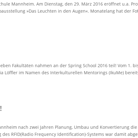
le Mannheim. Am Dienstag, den 29. März 2016 eröffnet u.a. Prof.
toausstellung »Das Leuchten in den Augen«. Monatelang hat der Fot
ieben Fakultäten nahmen an der Spring School 2016 teil! Vom 1. bis
a Löffler im Namen des Interkulturellen Mentorings (IkuMe) bereits
!
annheim nach zwei Jahren Planung, Umbau und Konvertierung die S
 des RFID(Radio Frequency Identification)-Systems war damit abges