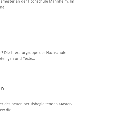
en Semester an der Hochschule Mannheim. Im
he...
? Die Literaturgruppe der Hochschule
eiligen und Texte...
en
er des neuen berufsbegleitenden Master-
w die...