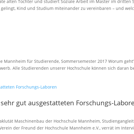
ate alten Tochter und studiert Soziale Arbeit im Master im dritt
hr gelingt, Kind und Studium miteinander zu vereinbaren – und welc
le Mannheim für Studierende, Sommersemester 2017 Worum geht’s
werb. Alle Studierenden unserer Hochschule können sich daran bet
in sehr gut ausgestatteten Forschungs-Labor
Faklutät Maschinenbau der Hochschule Mannheim, Studiengangleit
rein der Freund der Hochschule Mannheim e.V., verrät im Intervie