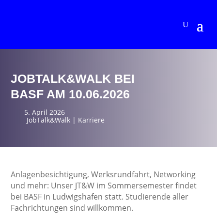
JOBTALK&WALK BEI
BASF AM 10.06.2026
5. April 2026
JobTalk&Walk
|
Karriere
Anlagenbesichtigung, Werksrundfahrt, Networking
und mehr: Unser JT&W im Sommersemester findet
bei BASF in Ludwigshafen statt. Studierende aller
Fachrichtungen sind willkommen.